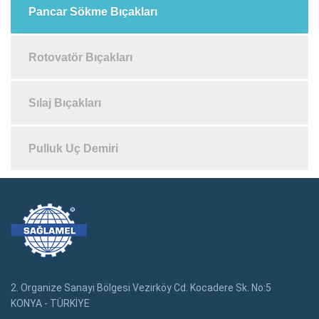
Pancar Sökme Bıçakları
Rotovatör Bıçakları
Sılaj Bıçakları
Pulluk Uç Demiri
2. Organize Sanayi Bölgesi Vezirköy Cd. Kocadere Sk. No:5
KONYA - TÜRKİYE